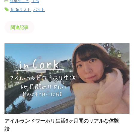
-
必須なこと
,
生活
-
ToDoリスト
,
バイト
関連記事
アイルランドワーホリ生活6ヶ月間のリアルな体験
談