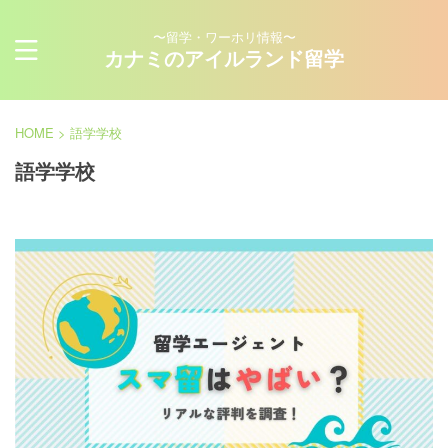
〜留学・ワーホリ情報〜
カナミのアイルランド留学
HOME
>
語学学校
語学学校