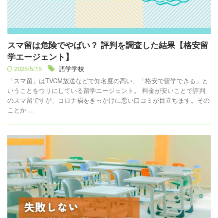
スマ留は危険でやばい？ 評判を調査した結果【格安留
学エージェント】
2025/5/15
語学学校
「スマ留」はTVCM放送などで知名度の高い、「格安で留学できる」と
いうことをウリにしている留学エージェント。 料金が安いことで評判
のスマ留ですが、コロナ禍をきっかけに悪い口コミが目立ちます。その
ことか ...