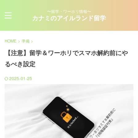
〜留学・ワーホリ情報〜
カナミのアイルランド留学
HOME
>
準備
>
【注意】留学＆ワーホリでスマホ解約前にや
るべき設定
2025-01-25