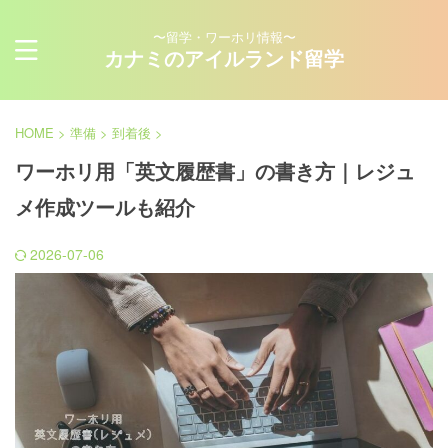
〜留学・ワーホリ情報〜
カナミのアイルランド留学
HOME
>
準備
>
到着後
>
ワーホリ用「英文履歴書」の書き方｜レジュ
メ作成ツールも紹介
2026-07-06