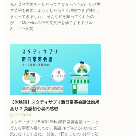
私も英語学習を一切やってこなかったため、いざ中
学英語を復習しようとしたら全く理解できず挫折し
まくってきました。 そんな私を救ってくれたの
が、「Mr.Evineの中学英文法を修了するドリル
2」！ 中学英 ...
【体験談】スタディサプリ新日常英会話は効果
あり？ 英語初心者の感想
2025/4/23
スタディサプリENGLISHの新日常英会話コースは
どんな学習内容なのか、英語力は伸びるのかなど…
気になりますよね。 結論、1日たったの3分間で効