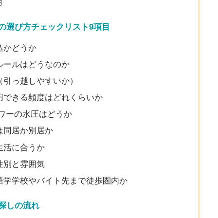
用
の選び方チェックリスト9項目
込かどうか
しルールはどうなのか
か（引っ越しやすいか）
使用できる頻度はどれくらいか
ャワーの水圧はどうか
）は同居か別居か
生活に合うか
性別と雰囲気
は語学学校やバイト先まで徒歩圏内か
探しの流れ