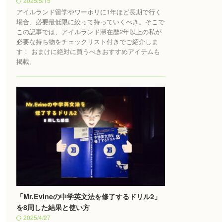
2025/5/15
アイルランド留学やワーホリに1年ほど長期で行く
場合、必要最低限に絞って持っていくべき。そこで
この記事では、アイルランド滞在歴2年以上の私が
必要な持ち物をチェックリスト付きでご紹介しま
す！ おまけに絶対に買うべきおすすめアイテムも
掲載。
「Mr.Evineの中学英文法を修了するドリル2」
を8周した結果と使い方
2025/4/27