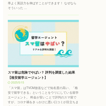
率よく英語力を伸ばすことができます！ なぜなら
そういった ...
スマ留は危険でやばい？ 評判を調査した結果
【格安留学エージェント】
2025/5/15
「スマ留」はTVCM放送などで知名度の高い、「格
安で留学できる」ということをウリにしている留学
エージェント。 料金が安いことで評判のスマ留で
すが、コロナ禍をきっかけに悪い口コミが目立ちま