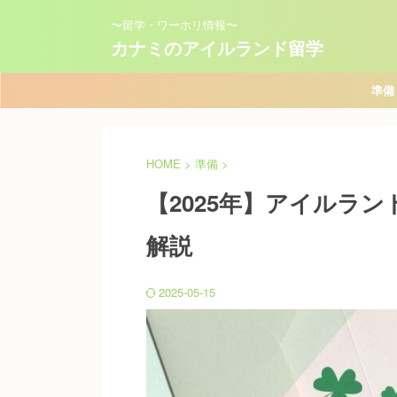
〜留学・ワーホリ情報〜
カナミのアイルランド留学
準備
HOME
>
準備
>
【2025年】アイルラ
解説
2025-05-15