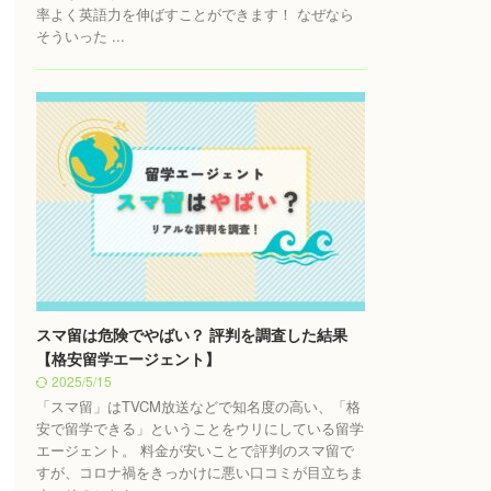
率よく英語力を伸ばすことができます！ なぜなら
そういった ...
スマ留は危険でやばい？ 評判を調査した結果
【格安留学エージェント】
2025/5/15
「スマ留」はTVCM放送などで知名度の高い、「格
安で留学できる」ということをウリにしている留学
エージェント。 料金が安いことで評判のスマ留で
すが、コロナ禍をきっかけに悪い口コミが目立ちま