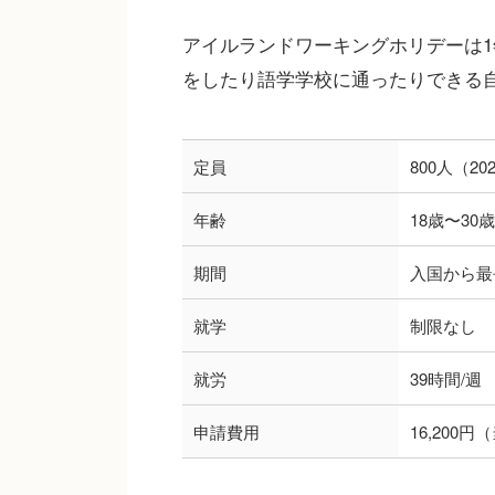
アイルランドワーキングホリデーは
をしたり語学学校に通ったりできる
定員
800人（2
年齢
18歳〜3
期間
入国から最
就学
制限なし
就労
39時間/週
申請費用
16,200