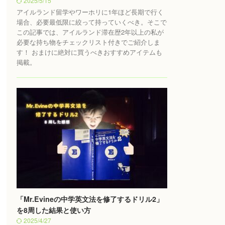
2025/5/15
アイルランド留学やワーホリに1年ほど長期で行く
場合、必要最低限に絞って持っていくべき。そこで
この記事では、アイルランド滞在歴2年以上の私が
必要な持ち物をチェックリスト付きでご紹介しま
す！ おまけに絶対に買うべきおすすめアイテムも
掲載。
「Mr.Evineの中学英文法を修了するドリル2」
を8周した結果と使い方
2025/4/27