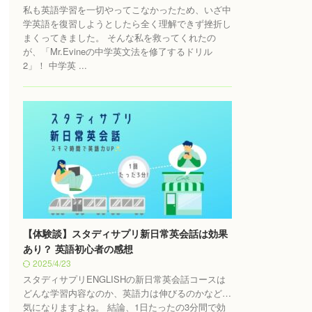
私も英語学習を一切やってこなかったため、いざ中
学英語を復習しようとしたら全く理解できず挫折し
まくってきました。 そんな私を救ってくれたの
が、「Mr.Evineの中学英文法を修了するドリル
2」！ 中学英 ...
【体験談】スタディサプリ新日常英会話は効果
あり？ 英語初心者の感想
2025/4/23
スタディサプリENGLISHの新日常英会話コースは
どんな学習内容なのか、英語力は伸びるのかなど…
気になりますよね。 結論、1日たったの3分間で効