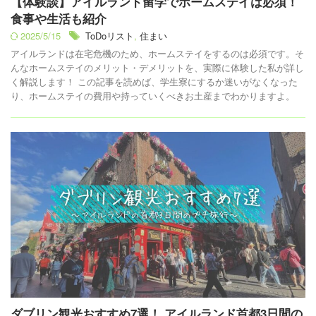
【体験談】アイルランド留学でホームステイは必須！
食事や生活も紹介
2025/5/15
ToDoリスト
,
住まい
アイルランドは在宅危機のため、ホームステイをするのは必須です。そ
んなホームステイのメリット・デメリットを、実際に体験した私が詳し
く解説します！ この記事を読めば、学生寮にするか迷いがなくなった
り、ホームステイの費用や持っていくべきお土産までわかりますよ。
ダブリン観光おすすめ7選！ アイルランド首都3日間の